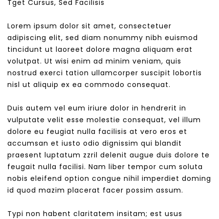
Tget Cursus, Sed Facilisis
Lorem ipsum dolor sit amet, consectetuer
adipiscing elit, sed diam nonummy nibh euismod
tincidunt ut laoreet dolore magna aliquam erat
volutpat. Ut wisi enim ad minim veniam, quis
nostrud exerci tation ullamcorper suscipit lobortis
nisl ut aliquip ex ea commodo consequat.
Duis autem vel eum iriure dolor in hendrerit in
vulputate velit esse molestie consequat, vel illum
dolore eu feugiat nulla facilisis at vero eros et
accumsan et iusto odio dignissim qui blandit
praesent luptatum zzril delenit augue duis dolore te
feugait nulla facilisi. Nam liber tempor cum soluta
nobis eleifend option congue nihil imperdiet doming
id quod mazim placerat facer possim assum.
Typi non habent claritatem insitam; est usus